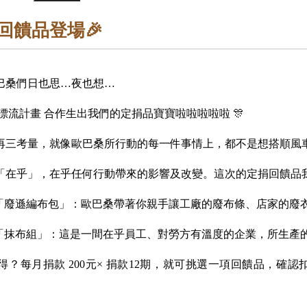
回饋品登場🎉
巴桑們日也思…夜也想…​
漂流計畫 合作生出我們的定捐品寶寶啦啦啦啦啦 ​🎊
再三考量，​就像歐巴桑所行動的每一件事情上，​都不是想搭順風
在乎」，​在乎任何行動帶來的影響及改變。​這次的定捐回饋品我
「廢遜編布包」​：歐巴桑帶著你親手讓工廠的廢布條、店家的廢衣
「抹布組」：​這是一間在乎員工、對勞方有溫度的企業，​所生產
？​每月捐款 200​元× 捐款12期​，就可挑選一項回饋品，​